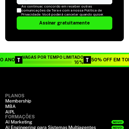
Ao continuar, concordo em receber outras 
comunicações da Tera e com a nossa Política de 
Privacidade. Você poderá cancelar quando quiser.
Assinar gratuitamente
VAGAS POR TEMPO LIMITADO
DO ANO
50% OFF EM TO
16%
PLANOS
Membership
MBA
AIPL
FORMAÇÕES
AI Marketing
NOVO!
AI Engineering para Sistemas Multiagentes
NOVO!