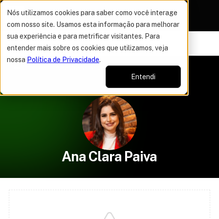
Nós utilizamos cookies para saber como você interage
com nosso site. Usamos esta informação para melhorar
sua experiência e para metrificar visitantes. Para
VAGAS POR TEMPO LIMITADO
DO ANO
50% OFF EM TO
16%
entender mais sobre os cookies que utilizamos, veja
nossa
Política de Privacidade
.
Autores
Ana Clara Paiva
Entendi
Ana Clara Paiva