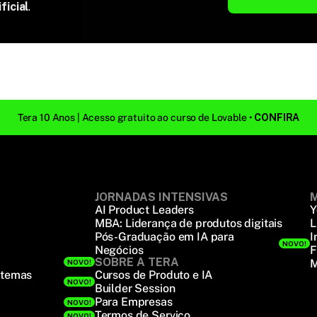
ficial
.
Tera 10 Anos | Acesso gratuito ao curso de Lovable • 
CONFIRA
JORNADAS INTENSIVAS
M
AI Product Leaders
Y
MBA: Liderança de produtos digitais
L
Pós-Graduação em IA para
I
NOVO!
Negócios
F
SOBRE A TERA
M
NOVO!
stemas
Cursos de Produto e IA
NOVO!
Builder Session
Para Empresas
NOVO!
Termos de Serviço
NOVO!