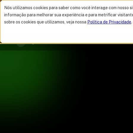
Nós utilizamos cookies para saber como você interage com nosso s
Navegue por categorias
informação para melhorar sua experiência e para metrificar visitant
sobre os cookies que utilizamos, veja nossa
Política de Privacidade
.
Blog Tera
Autores
Aline Santos