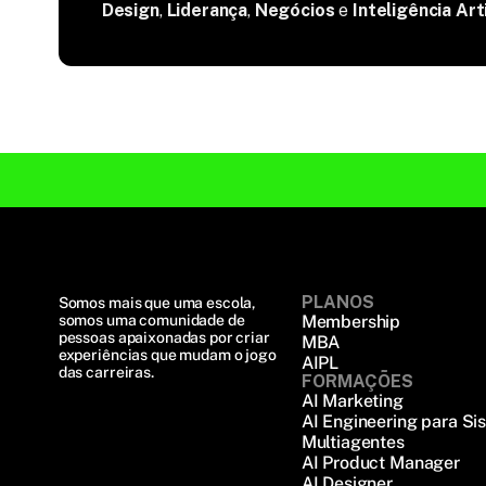
Design
,
Liderança
,
Negócios
e
Inteligência Arti
PLANOS
Somos mais que uma escola, 
somos uma comunidade de 
Membership
pessoas apaixonadas por criar 
MBA
experiências que mudam o jogo 
AIPL
das carreiras.
FORMAÇÕES
AI Marketing
AI Engineering para Si
Multiagentes
AI Product Manager
AI Designer