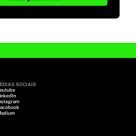
ÍDIAS SOCIAIS
outube
inkedIn
nstagram
acebook
edium