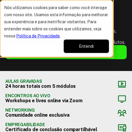
Nós utilizamos cookies para saber como você interage
com nosso site. Usamos esta informação para melhorar
NOVA FORMAÇÃO! INCLUÍDO NO MEMBERSHIP
Product Marketing
sua experiência e para metrificar visitantes. Para
entender mais sobre os cookies que utilizamos, veja
Aumente sua influência nos resultados de negócios,
nossa
Política de Privacidade
.
alinhe as áreas de produto e marketing, e ganhe
confiança no lançamento de features e novos produtos.
Entendi
Quero essa formação
AULAS GRAVADAS
24 horas totais com 5 módulos
ENCONTROS AO VIVO
Workshops e lives online via Zoom
NETWORKING
Comunidade online exclusiva
EMPREGABILIDADE
Certificado de conclusão compartilhável