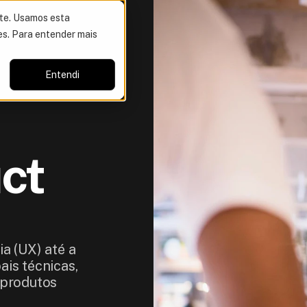
ite. Usamos esta
es. Para entender mais
Entendi
ct 
a (UX) até a
ais técnicas,
 produtos