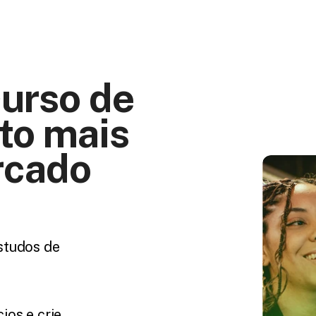
urso de 
o mais 
cado 
tudos de 
os e crie 