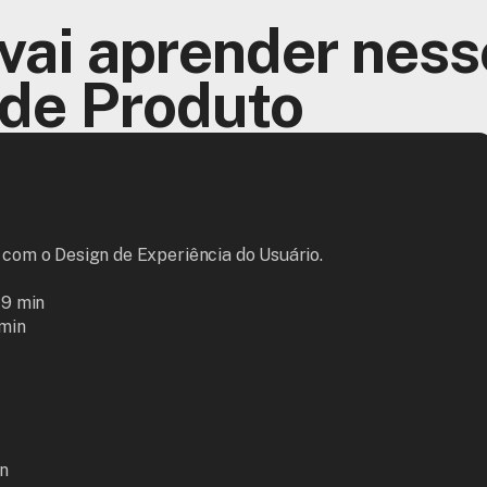
vai aprender nesse
 de Produto
 com o Design de Experiência do Usuário.

9 min

min

in