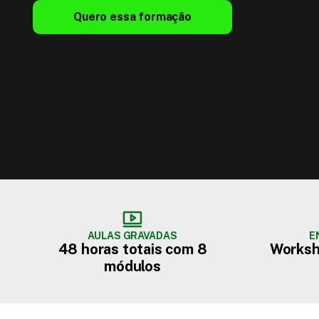
Quero essa formação
AULAS GRAVADAS
E
48 horas totais com 8
Worksho
módulos