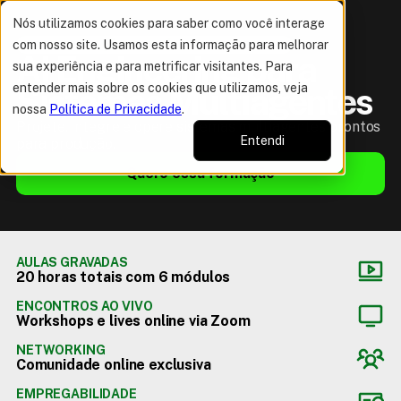
Nós utilizamos cookies para saber como você interage
com nosso site. Usamos esta informação para melhorar
NOVA FORMAÇÃO! INCLUÍDO NO MEMBERSHIP
AI Engineering para 
sua experiência e para metrificar visitantes. Para
entender mais sobre os cookies que utilizamos, veja
Sistemas Multiagentes
nossa
Política de Privacidade
.
Projete, integre e opere sistemas multiagentes prontos
Entendi
para produção.
Quero essa formação
AULAS GRAVADAS
20 horas totais com 6 módulos
ENCONTROS AO VIVO
Workshops e lives online via Zoom
NETWORKING
Comunidade online exclusiva
EMPREGABILIDADE