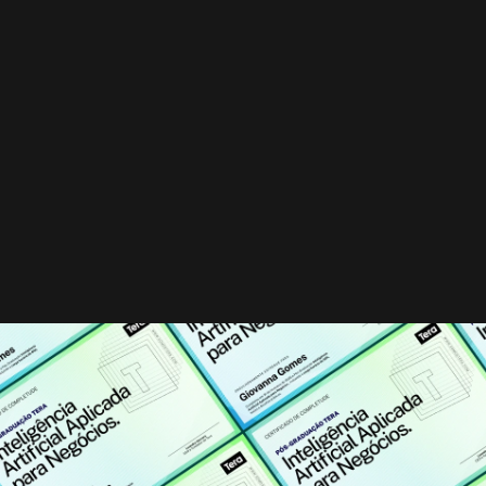
CERTIFICAÇÃO
Um diploma que o mercado 
reconhece.
Ao concluir o programa, você recebe um certificado
oficial de pós-graduação lato sensu — reconhecido
pelo MEC e emitido pela Faculdade Sirius, credenciada
com nota máxima pelo Ministério da Educação.
Quero garantir 50% OFF