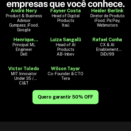
empresas que você conhece.
André Nery
Fayner Costa
Heider Berlink
Product & Business
Head of Digital
Diretor de Produto
Advisor
Products
iFood, PicPay,
Gympass, iFood,
Itaú
Webmotors
Google
Henrique
Luiza Sangalli
Rafael Cunha
Principal ML
Santana
Head of AI
CX & AI
Engineer
Products
Enablement
Dell
AB-Inbev
Manager
DiDi/99
Victor Toledo
Wilson Tayar
MIT Innovator
Co-Founder & CTO
Under 35 /
Tera
Communication
CI&T
Designer
Quero garantir 50% OFF