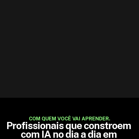
Baixe gratuitamente a ementa 
completa.
Conheça nosso método, as experts e temas de 
cada aula dentro dos módulos.
Baixar Ementa
COM QUEM VOCÊ VAI APRENDER.
Profissionais que constroem 
com IA no dia a dia em 