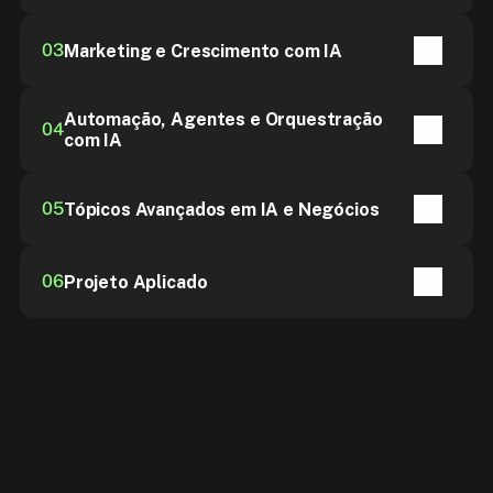
03
Marketing e Crescimento com IA
32 aulas
35h total
Automação, Agentes e Orquestração 
04
com IA
23 aulas
30h total
05
Tópicos Avançados em IA e Negócios
8 aulas
90h total
06
Projeto Aplicado