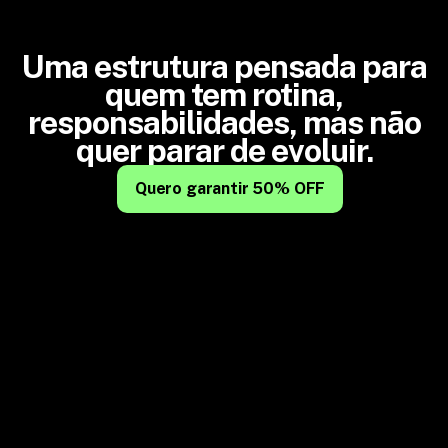
Uma estrutura pensada para
quem tem rotina,
responsabilidades, mas não
quer parar de evoluir.
Quero garantir 50% OFF
CONTEÚDOS GRAVADOS
Estude quando e onde quiser
O programa é assíncrono, com aulas em vídeo
01.
disponíveis na plataforma. Você acessa no seu ritmo,
no horário que couber na sua rotina — sem
comprometer sua agenda profissional.
MASTERCLASSES AO VIVO
Todo mês, um encontro com quem
está na linha de frente
02.