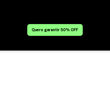
Construção sem programar
Conteúdos gravados e encontros ao vivo
Tutores, comunidade e suporte com IA
Certificação reconhecida pelo MEC
Quero garantir 50% OFF