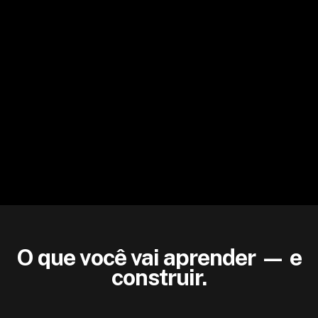
para trás
05.
Você tem 2 anos para concluir o programa e
acompanhar as atualizações. Porque IA muda toda
semana — e sua formação precisa acompanhar.
DEMO DAY
Apresente seu projeto para quem
decide
06.
No final da jornada, você tem a oportunidade de
apresentar o que construiu para especialistas
convidados — com feedbacks reais de quem já
aplica IA no mercado.
O que você vai aprender — e
construir.