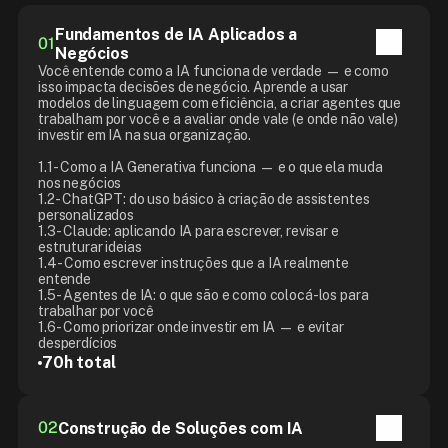
Fundamentos de IA Aplicados a 
01
Negócios
Você entende como a IA funciona de verdade — e como 
isso impacta decisões de negócio. Aprende a usar 
modelos de linguagem com eficiência, a criar agentes que 
trabalham por você e a avaliar onde vale (e onde não vale) 
investir em IA na sua organização.

1.1 - Como a IA Generativa funciona — e o que ela muda 
nos negócios

1.2 - ChatGPT: do uso básico à criação de assistentes 
personalizados

1.3 - Claude: aplicando IA para escrever, revisar e 
estruturar ideias

1.4 - Como escrever instruções que a IA realmente 
entende

1.5 - Agentes de IA: o que são e como colocá-los para 
trabalhar por você

1.6 - Como priorizar onde investir em IA — e evitar 
desperdícios
70h total
30 aulas
80h total
02
Construção de Soluções com IA
23 aulas
55h total