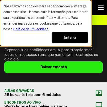
Nós utilizamos cookies para saber como você interage
com nosso site. Usamos esta informação para melhorar
VAGAS POR TEMPO LIMITADO
sua experiência e para metrificar visitantes. Para
ELHOR OFERTA DO ANO
12%
entender mais sobre os cookies que utilizamos, veja
nossa
Política de Privacidade
.
NOVA FORMAÇÃO! INCLUÍDO NO MEMBERSHIP
Entendi
AI Product Builders
Expanda suas habilidades em IA para transformar
ideias em soluções reais que aumentam resultados no
dia a dia.
Baixar ementa
AULAS GRAVADAS
28 horas totais com 6 módulos
ENCONTROS AO VIVO
Workshops e lives online via Zoom